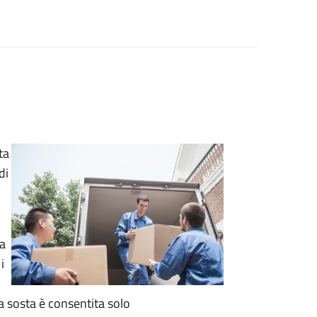
ta
di
za
i
La sosta è consentita solo