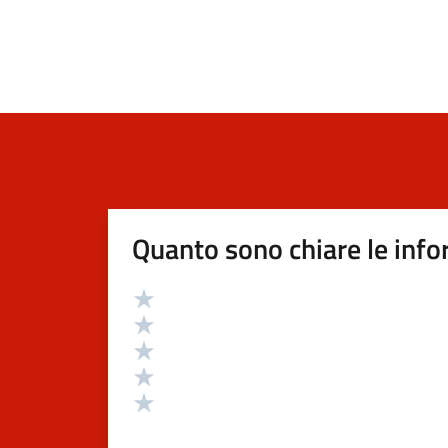
Quanto sono chiare le info
Valutazione
Valuta 5 stelle su 5
Valuta 4 stelle su 5
Valuta 3 stelle su 5
Valuta 2 stelle su 5
Valuta 1 stelle su 5