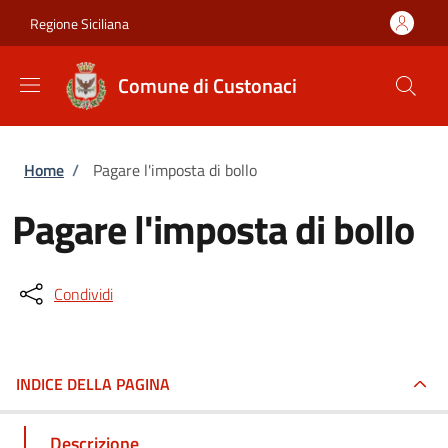
Salta al contenuto principale
Skip to footer content
Regione Siciliana
Comune di Custonaci
Briciole di pane
Home
/
Pagare l'imposta di bollo
Pagare l'imposta di bollo
Condividi
INDICE DELLA PAGINA
Descrizione