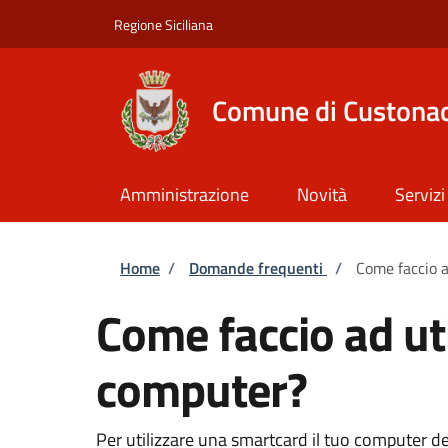
Salta al contenuto principale
Skip to footer content
Regione Siciliana
Comune di Custonac
Amministrazione
Novità
Servizi
Briciole di pane
Home
/
Domande frequenti
/
Come faccio a
Come faccio ad ut
computer?
Per utilizzare una smartcard il tuo computer d