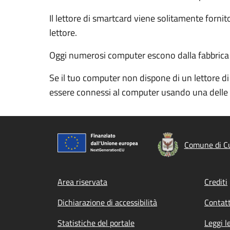
Il lettore di smartcard viene solitamente forn
lettore.
Oggi numerosi computer escono dalla fabbrica con
Se il tuo computer non dispone di un lettore di
essere connessi al computer usando una delle 
Comune di C
Footer menu
Area riservata
Crediti
Dichiarazione di accessibilità
Contatt
Statistiche del portale
Leggi l