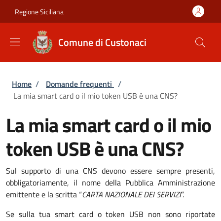
Salta al contenuto principale
Skip to footer content
Regione Siciliana
Comune di Custonaci
Briciole di pane
Home
/
Domande frequenti
/
La mia smart card o il mio token USB è una CNS?
La mia smart card o il mio
token USB è una CNS?
Sul supporto di una CNS devono essere sempre presenti,
obbligatoriamente, il nome della Pubblica Amministrazione
emittente e la scritta “
CARTA NAZIONALE DEI SERVIZI
”.
Se sulla tua smart card o token USB non sono riportate