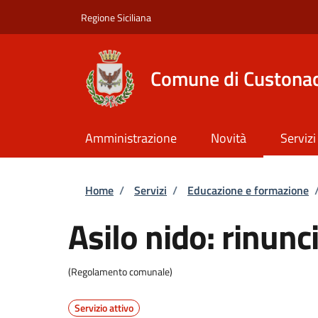
Salta al contenuto principale
Skip to footer content
Regione Siciliana
Comune di Custonac
Amministrazione
Novità
Servizi
Briciole di pane
Home
/
Servizi
/
Educazione e formazione
Asilo nido: rinunci
(Regolamento comunale)
Servizio attivo