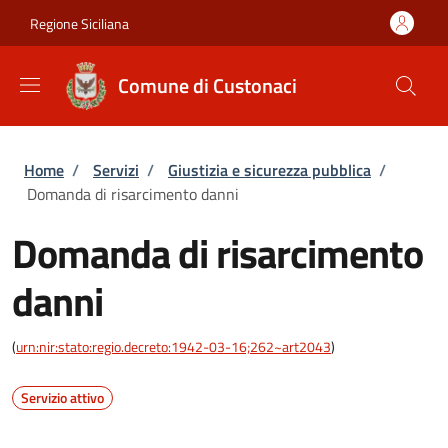
Salta al contenuto principale
Skip to footer content
Regione Siciliana
Comune di Custonaci
Briciole di pane
Home
/
Servizi
/
Giustizia e sicurezza pubblica
/
Domanda di risarcimento danni
Domanda di risarcimento
danni
(
urn:nir:stato:regio.decreto:1942-03-16;262~art2043
)
Servizio attivo