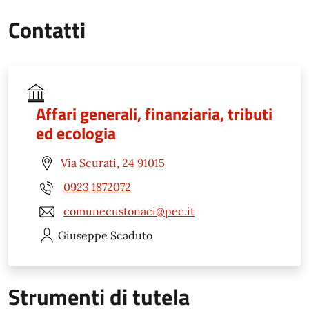
Contatti
Affari generali, finanziaria, tributi
ed ecologia
Via Scurati, 24 91015
0923 1872072
comunecustonaci@pec.it
Giuseppe
Scaduto
Strumenti di tutela