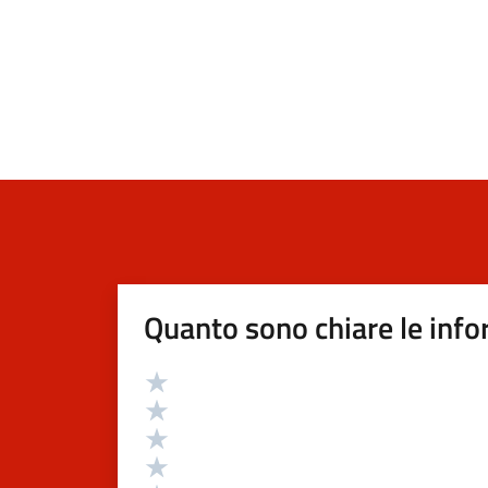
Quanto sono chiare le info
Valutazione
Valuta 5 stelle su 5
Valuta 4 stelle su 5
Valuta 3 stelle su 5
Valuta 2 stelle su 5