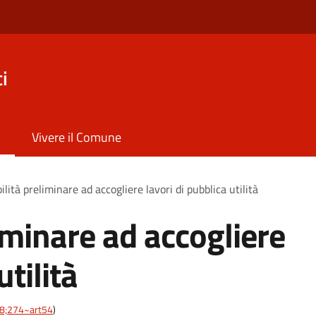
i
Vivere il Comune
ilità preliminare ad accogliere lavori di pubblica utilità
iminare ad accogliere
utilità
-28;274~art54
)