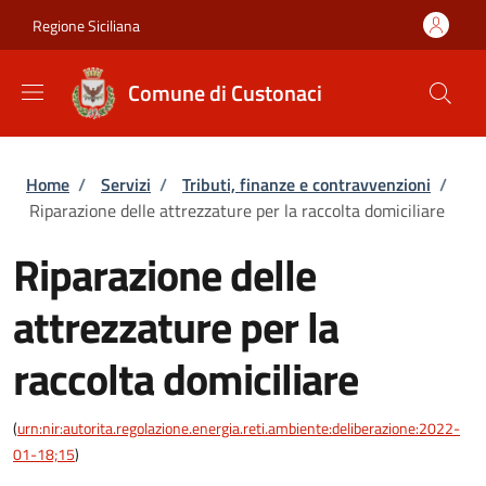
Salta al contenuto principale
Skip to footer content
Regione Siciliana
Comune di Custonaci
Briciole di pane
Home
/
Servizi
/
Tributi, finanze e contravvenzioni
/
Riparazione delle attrezzature per la raccolta domiciliare
Riparazione delle
attrezzature per la
raccolta domiciliare
(
urn:nir:autorita.regolazione.energia.reti.ambiente:deliberazione:2022-
01-18;15
)