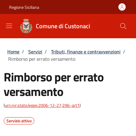
Salta al contenuto principale
Skip to footer content
Regione Siciliana
Comune di Custonaci
Briciole di pane
Home
/
Servizi
/
Tributi, finanze e contravvenzioni
/
Rimborso per errato versamento
Rimborso per errato
versamento
(
urn:nir:stato:legge:2006-12-27;296~art1
)
Servizio attivo