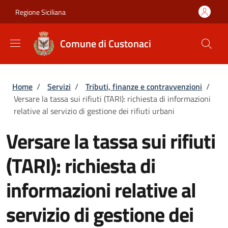
Salta al contenuto principale
Skip to footer content
Regione Siciliana
Comune di Custonaci
Briciole di pane
Home
/
Servizi
/
Tributi, finanze e contravvenzioni
/
Versare la tassa sui rifiuti (TARI): richiesta di informazioni
relative al servizio di gestione dei rifiuti urbani
Versare la tassa sui rifiuti
(TARI): richiesta di
informazioni relative al
servizio di gestione dei