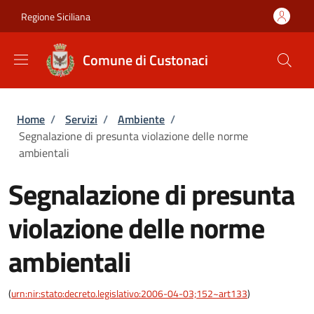
Salta al contenuto principale
Skip to footer content
Regione Siciliana
Comune di Custonaci
Briciole di pane
Home
/
Servizi
/
Ambiente
/
Segnalazione di presunta violazione delle norme
ambientali
Segnalazione di presunta
violazione delle norme
ambientali
(
urn:nir:stato:decreto.legislativo:2006-04-03;152~art133
)