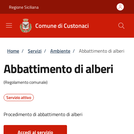
Salta al contenuto principale
Skip to footer content
Regione Siciliana
Comune di Custonaci
Briciole di pane
Home
/
Servizi
/
Ambiente
/
Abbattimento di alberi
Abbattimento di alberi
(Regolamento comunale)
Servizio attivo
Procedimento di abbattimento di alberi
Accedi al servizio