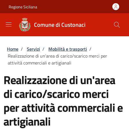
Salta al contenuto principale
Skip to footer content
Regione Siciliana
Comune di Custonaci
Briciole di pane
Home
/
Servizi
/
Mobilità e trasporti
/
Realizzazione di un'area di carico/scarico merci per
attività commerciali e artigianali
Realizzazione di un'area
di carico/scarico merci
per attività commerciali e
artigianali