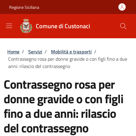
Salta al contenuto principale
Skip to footer content
Regione Siciliana
Comune di Custonaci
Briciole di pane
Home
/
Servizi
/
Mobilità e trasporti
/
Contrassegno rosa per donne gravide o con figli fino a due
anni: rilascio del contrassegno
Contrassegno rosa per
donne gravide o con figli
fino a due anni: rilascio
del contrassegno