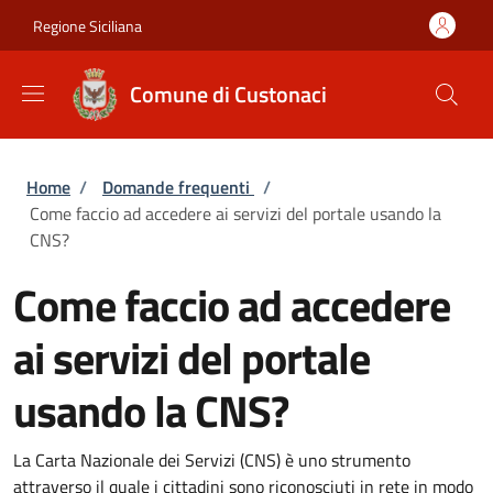
Salta al contenuto principale
Skip to footer content
Regione Siciliana
Comune di Custonaci
Briciole di pane
Home
/
Domande frequenti
/
Come faccio ad accedere ai servizi del portale usando la
CNS?
Come faccio ad accedere
ai servizi del portale
usando la CNS?
La Carta Nazionale dei Servizi (CNS) è uno strumento
attraverso il quale i cittadini sono riconosciuti in rete in modo